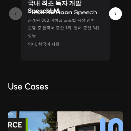
국내 최초 독자 개발
SpeechLM
공개된 30B 이하급 글로벌 음성 언어
Spe
모델 중 한국어 종합 1위, 영어 종합 3위
성능
9B 동
영어, 한국어 지원
영어, 
Use Cases