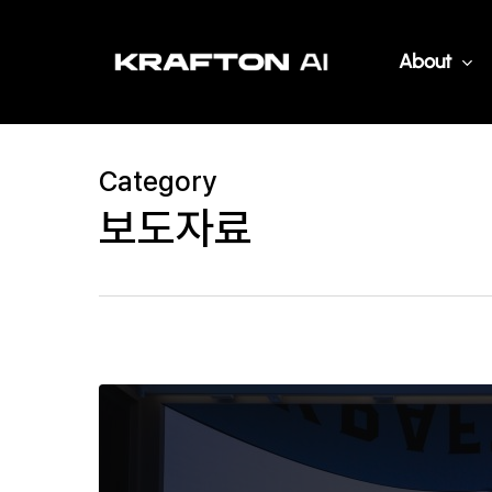
Skip
to
About
main
content
Category
보도자료