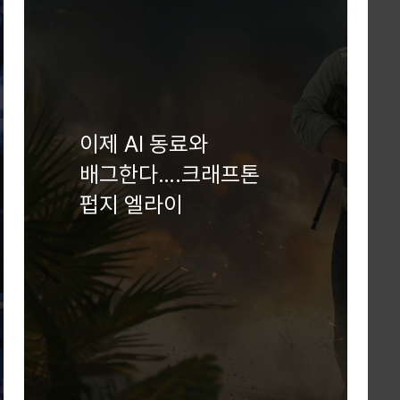
이제 AI 동료와
배그한다….크래프톤
펍지 엘라이