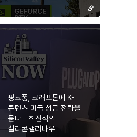
핑크퐁, 크래프톤에 K-
콘텐츠 미국 성공 전략을
묻다｜최진석의
실리콘밸리나우