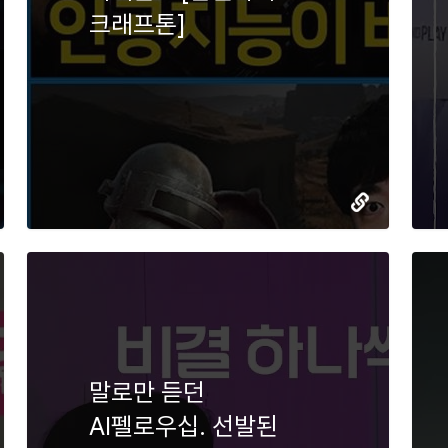
크래프톤]
말로만 듣던
AI펠로우십. 선발된